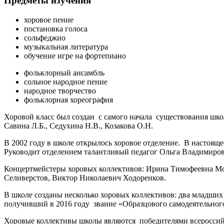
Предметы изучения
хоровое пение
постановка голоса
сольфеджио
музыкальная литература
обучение игре на фортепиано
фольклорный ансамбль
сольное народное пение
народное творчество
фольклорная хореография
Хоровой класс был создан с самого начала
существования школ
Савина Л.Б., Седухина Н.В., Козакова О.Н.
В 2002 году в школе открылось хоровое отделение. В настоя
Руководит отделением талантливый педагог Ольга Владимиро
Концертмейстеры хоровых коллективов: Ирина Тимофеевна Мо
Селиверстов, Виктор Николаевич Ходоренков.
В школе созданы несколько хоровых коллективов: два младших
получивший в 2016 году звание «Образцового самодеятельног
Хоровые коллективы школы являются победителями всероссийс