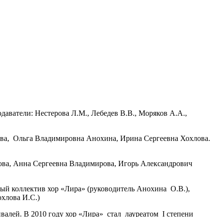
аватели: Нестерова Л.М., Лебедев В.В., Моряков А.А.,
кова, Ольга Владимировна Анохина, Ирина Сергеевна Хохлова.
ова, Анна Сергеевна Владимирова, Игорь Александрович
вый коллектив хор «Лира» (руководитель Анохина О.В.),
охлова И.С.)
алей. В 2010 году хор «Лира» стал лауреатом I степени