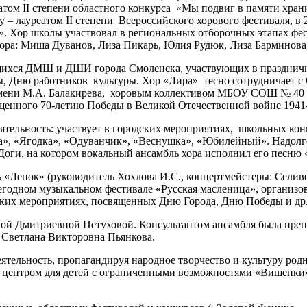
том II степени областного конкурса «Мы подвиг в памяти храни
 – лауреатом II степени Всероссийского хорового фестиваля, в 2
!». Хор школы участвовал в региональных отборочных этапах фе
хора: Миша Дуванов, Лиза Пикарь, Юлия Рудюк, Лиза Барминова
ащихся ДМШ и ДШИ города Смоленска, участвующих в празднич
, Дню работников культуры. Хор «Лира» тесно сотрудничает с
имени М.А. Балакирева, хоровым коллективом МБОУ СОШ № 40 «
щенного 70-летию Победы в Великой Отечественной войне 1941-
тельность: участвует в городских мероприятиях, школьных конц
ка», «Ягодка», «Одуванчик», «Веснушка», «Юбилейный». Надолг
 Доги, на котором вокальный ансамбль хора исполнил его песню
 «Ленок» (руководитель Хохлова И.С., концертмейстеры: Селив
годном музыкальном фестивале «Русская масленица», организо
ских мероприятиях, посвященных Дню Города, Дню Победы и др
ной Дмитриевной Петуховой. Консультантом ансамбля была преп
Ф Светлана Викторовна Пьянкова.
тельность, пропагандируя народное творчество и культуру род
 центром для детей с ограниченными возможностями «Вишенки