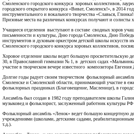
Смоленского городского конкурса хоровых коллективов, лауреа
городского открытого конкурса «Виват, Смоленск!», в 2014 году
инструментального и вокального творчества «Славься, Глинка
Призовые места на различных конкурсах получают и солисты 
Учащиеся отделения выступают в составе сводных хоров уч
письменности и культуры, Дню города Смоленска, Дню Победы
инструментов и духовым оркестром детской школы искусств 
Смоленского городского конкурса хоровых коллективов, посвя
Хоровое отделение школы ведет большую просветительскую дея
30, в Православной гимназии № 1, в детских садах «Мальвин
участие в творческом вечере известного композитора Евгения
Долгие годы радует своим творчеством фольклорный ансамбль
Смоленске и Смоленской области, принимающий участие в еже
фольклорных праздниках (Благовещение, Масленице), в город
Ансамбль был создан в 1982 году преподавателем школы Гали
музыковед и фольклорист, заслуженный работник культуры Р
Фольклорный ансамбль «Ленок» ведет большую концертную дея
учреждениями (школами, детскими садами, реабилитационным
т.д.).