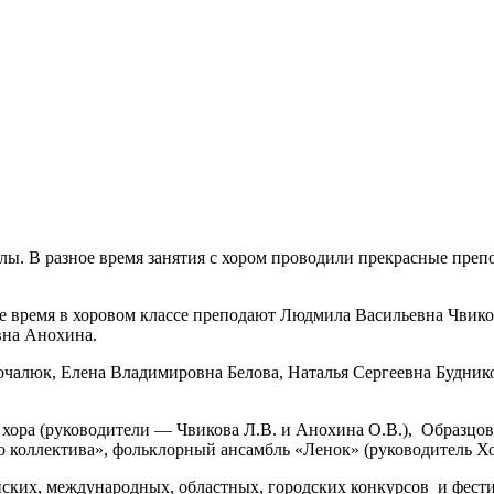
ы. В разное время занятия с хором проводили прекрасные препод
щее время в хоровом классе преподают Людмила Васильевна Чви
вна Анохина.
чалюк, Елена Владимировна Белова, Наталья Сергеевна Будник
 хора (руководители — Чвикова Л.В. и Анохина О.В.), Образцо
о коллектива», фольклорный ансамбль «Ленок» (руководитель Х
ких, международных, областных, городских конкурсов и фестив