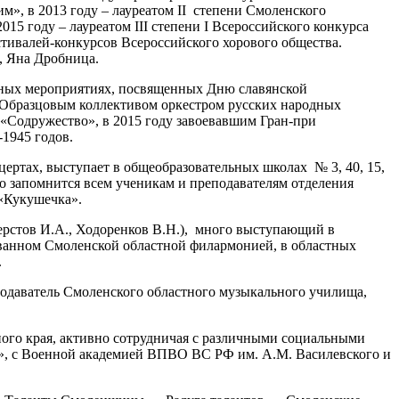
м», в 2013 году – лауреатом II степени Смоленского
015 году – лауреатом III степени I Всероссийского конкурса
стивалей-конкурсов Всероссийского хорового общества.
, Яна Дробница.
ных мероприятиях, посвященных Дню славянской
 Образцовым коллективом оркестром русских народных
Содружество», в 2015 году завоевавшим Гран-при
1945 годов.
ертах, выступает в общеобразовательных школах № 3, 40, 15,
о запомнится всем ученикам и преподавателям отделения
 «Кукушечка».
ерстов И.А., Ходоренков В.Н.), много выступающий в
ванном Смоленской областной филармонией, в областных
.
одаватель Смоленского областного музыкального училища,
ного края, активно сотрудничая с различными социальными
», с Военной академией ВПВО ВС РФ им. А.М. Василевского и