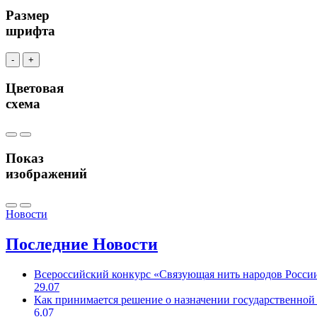
Размер
шрифта
-
+
Цветовая
схема
Показ
изображений
Новости
Последние
Новости
Всероссийский конкурс «Связующая нить народов Росси
29.07
Как принимается решение о назначении государственной
6.07