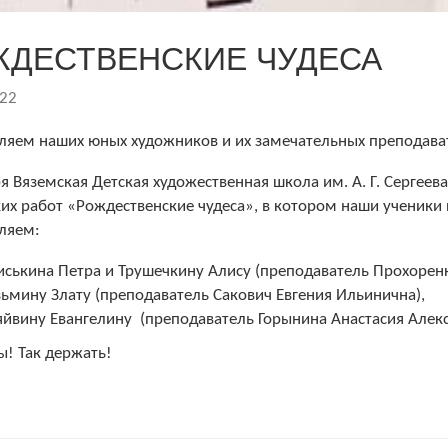
ЖДЕСТВЕНСКИЕ ЧУДЕСА
022
ляем наших юных художников и их замечательных преподават
я Вяземская Детская художественная школа им. А. Г. Сергее
их работ «Рождественские чудеса», в котором наши ученики
ляем:
иськина Петра и Трушечкину Алису (преподаватель Прохорен
зьмину Злату (преподаватель Сакович Евгения Ильинична),
яйвину Евангелину (преподаватель Горынина Анастасия Алекс
! Так держать!