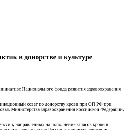
ктик в донорстве и культуре
инициативе Национального фонда развития здравоохранения
рдинационный совет по донорству крови при ОП РФ при
овья, Министерства здравоохранения Российской Федерации,
России, направленных на пополнение запасов крови в
рного наследия народов России в донорское движение;