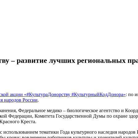
ву – развитие лучших региональных пра
ской акции «#КультураДонорству #КультурныйКодДонора»
: по 
я народов России
.
анения, Федеральное медико – биологическое агентство и Коо
ой Федерации, Комитета Государственной Думы по охране здор
Красного Креста.
 с использованием тематики Года культурного наследия народов 
ы крови; вовлечение работников культуры и хранителей культу