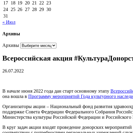
17
18
19
20
21
22
23
24
25
26
27
28
29
30
31
« Июл
Архивы
Архивы
Всероссийская акция #КультураДонорст
26.07.2022
В начале июня 2022 года дан старт основному этапу
Всероссий
она вошла в
Программу мероприятий Года культурного наследи
Организаторы акции – Национальный фонд развития здравоохр
поддержке Совета Федерации Федерального Собрания Российск
Министерства культуры Российской Федерации и Российского 
В круг задач акции входят проведение донорских мероприятий
соответствии с потребностями региональных учреждений служб