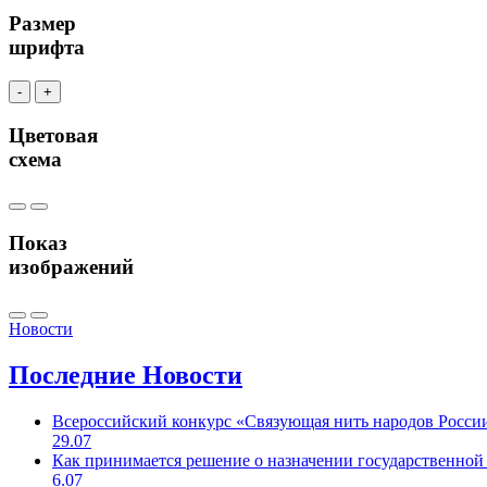
Размер
шрифта
-
+
Цветовая
схема
Показ
изображений
Новости
Последние
Новости
Всероссийский конкурс «Связующая нить народов Росси
29.07
Как принимается решение о назначении государственной
6.07