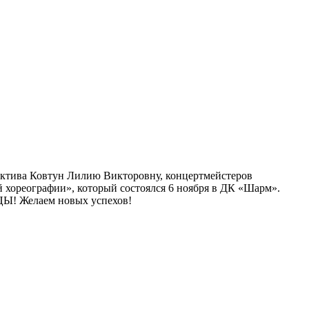
ектива Ковтун Лилию Викторовну,
концертмейстер
ов
 хореографии», который состоялся 6 ноября в ДК «Шарм».
ЦЫ! Желаем новых успехов!