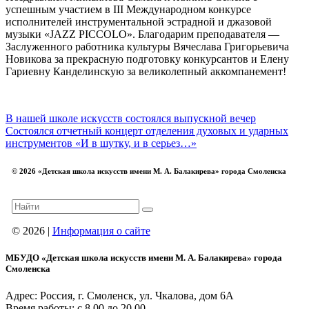
успешным участием в III Международном конкурсе
исполнителей инструментальной эстрадной и джазовой
музыки «JAZZ PICCOLO». Благодарим преподавателя —
Заслуженного работника культуры Вячеслава Григорьевича
Новикова за прекрасную подготовку конкурсантов и Елену
Гариевну Канделинскую за великолепный аккомпанемент!
В нашей школе искусств состоялся выпускной вечер
Состоялся отчетный концерт отделения духовых и ударных
инструментов «И в шутку, и в серьез…»
© 2026 «Детская школа искусств имени М. А. Балакирева» города Смоленска
© 2026 |
Информация о сайте
МБУДО «Детская школа искусств имени М. А. Балакирева» города
Смоленска
Адрес: Россия, г. Смоленск, ул. Чкалова, дом 6А
Время работы: с 8.00 до 20.00