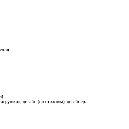
ления
и)
рушки», дизайн (по отраслям), дизайнер.