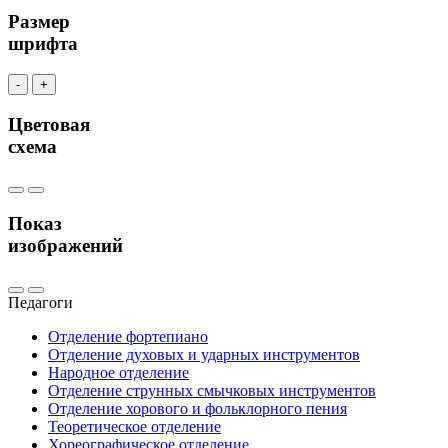
Размер
шрифта
-
+
Цветовая
схема
Показ
изображений
Педагоги
Отделение фортепиано
Отделение духовых и ударных инструментов
Народное отделение
Отделение струнных смычковых инструментов
Отделение хорового и фольклорного пения
Теоретическое отделение
Хореографическое отделение