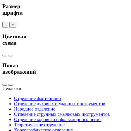
Размер
шрифта
-
+
Цветовая
схема
Показ
изображений
Педагоги
Отделение фортепиано
Отделение духовых и ударных инструментов
Народное отделение
Отделение струнных смычковых инструментов
Отделение хорового и фольклорного пения
Теоретическое отделение
Хореографическое отделение