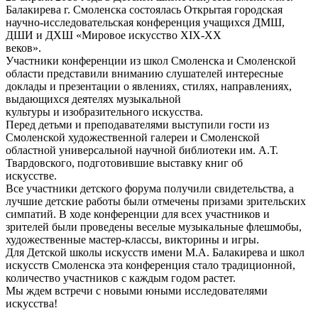
Балакирева г. Смоленска состоялась Открытая городская
научно-исследовательская конференция учащихся ДМШ,
ДШИ и ДХШ «Мировое искусство XIX-XX
веков».
Участники конференции из школ Смоленска и Смоленской
области представили вниманию слушателей интересные
доклады и презентации о явлениях, стилях, направлениях,
выдающихся деятелях музыкальной
культуры и изобразительного искусства.
Перед детьми и преподавателями выступили гости из
Смоленской художественной галереи и Смоленской
областной универсальной научной библиотеки им. А.Т.
Твардовского, подготовившие выставку книг об
искусстве.
Все участники детского форума получили свидетельства, а
лучшие детские работы были отмечены призами зрительских
симпатий. В ходе конференции для всех участников и
зрителей были проведены веселые музыкальные флешмобы,
художественные мастер-классы, викторины и игры.
Для Детской школы искусств имени М.А. Балакирева и школ
искусств Смоленска эта конференция стало традиционной,
количество участников с каждым годом растет.
Мы ждем встречи с новыми юными исследователями
искусства!