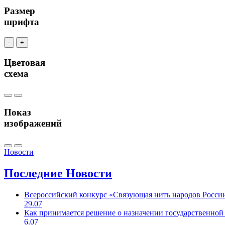
Размер
шрифта
-
+
Цветовая
схема
Показ
изображений
Новости
Последние
Новости
Всероссийский конкурс «Связующая нить народов Росси
29.07
Как принимается решение о назначении государственной
6.07