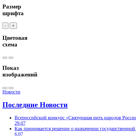
Размер
шрифта
-
+
Цветовая
схема
Показ
изображений
Новости
Последние
Новости
Всероссийский конкурс «Связующая нить народов Росси
29.07
Как принимается решение о назначении государственной
6.07