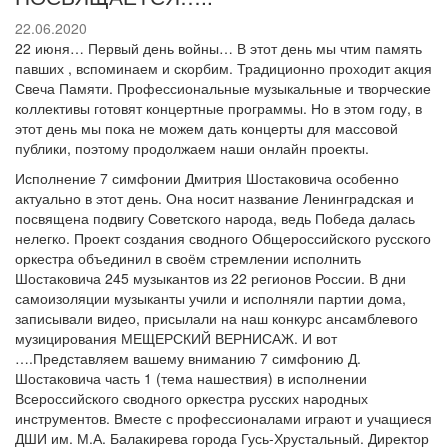
22.06.2020
22 июня… Первый день войны… В этот день мы чтим память
павших , вспоминаем и скорбим. Традиционно проходит акция
Свеча Памяти. Профессиональные музыкальные и творческие
коллективы готовят концертные программы. Но в этом году, в
этот день мы пока не можем дать концерты для массовой
публики, поэтому продолжаем наши онлайн проекты.
Исполнение 7 симфонии Дмитрия Шостаковича особенно
актуально в этот день. Она носит название Ленинградская и
посвящена подвигу Советского народа, ведь Победа далась
нелегко. Проект создания сводного Общероссийского русского
оркестра объединил в своём стремлении исполнить
Шостаковича 245 музыкантов из 22 регионов России. В дни
самоизоляции музыканты учили и исполняли партии дома,
записывали видео, присылали на наш конкурс ансамблевого
музицирования МЕЩЕРСКИЙ ВЕРНИСАЖ. И вот
….Представляем вашему вниманию 7 симфонию Д.
Шостаковича часть 1 (тема нашествия) в исполнении
Всероссийского сводного оркестра русских народных
инструментов. Вместе с профессионалами играют и учащиеся
ДШИ им. М.А. Балакирева города Гусь-Хрустальный. Директор