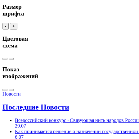
Размер
шрифта
-
+
Цветовая
схема
Показ
изображений
Новости
Последние
Новости
Всероссийский конкурс «Связующая нить народов Росси
29.07
Как принимается решение о назначении государственной
6.07