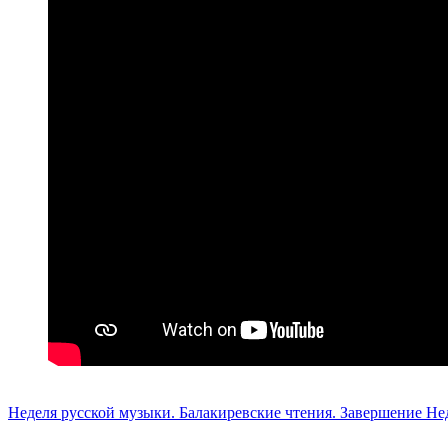
Неделя русской музыки. Балакиревские чтения.
Завершение Не