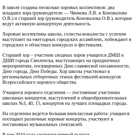
В школе созданы несколько хоровых коллективов: два
младших хора (руководители — Чвикова Л.В. и Коновалова
О.В.) и старший хор (руководитель Коновалова О.В.), которые
ведут активную концертную деятельность.
Хоровые коллективы школы, солисты-вокалисты с успехом
выступают на ежегодных городских ассамблеях, побеждают в
городских и областных конкурсах и фестивалях.
Старший хор – участник сводных хоров учащихся ДМШ и
ДШИ города Смоленска, выступающих на праздничных
мероприятиях, посвященных Дню славянской письменности,
Дню города, Дню Победы. Хор школы участвовал в
региональных отборочных этапах фестивалей-конкурсов
Всероссийского хорового общества.
Учащиеся хорового отделения — постоянные участники
школьных концертов, выступлений в общеобразовательных
школах №3, 40, 15, концертов на лучших площадках города.
На отделении ведется большая внеклассная работа: учащиеся
посещают различные хоровые концерты, участвуют в
постановках музыкальных спектаклей.
В мае 2010 года состоялся первый выпуск.