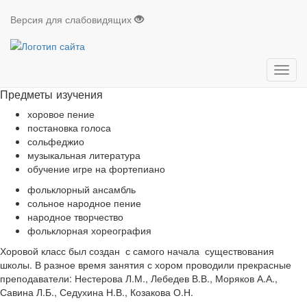
Отделение хорового и фольклорного пения
Версия для слабовидящих
Назад
Впе
Направление
хоровое пение
фольклорное пение
Мен
Предметы изучения
хоровое пение
постановка голоса
сольфеджио
музыкальная литература
обучение игре на фортепиано
фольклорный ансамбль
сольное народное пение
народное творчество
фольклорная хореография
Хоровой класс был создан с самого начала
существования
школы. В разное время занятия с хором проводили прекрасные
преподаватели: Нестерова Л.М., Лебедев В.В., Моряков А.А.,
Савина Л.Б., Седухина Н.В., Козакова О.Н.