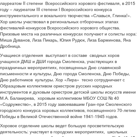
лауреатом II степени Всероссийского хорового фестиваля, в 2015
году – лауреатом III степени I Всероссийского конкурса
инструментального и вокального творчества «Славься, Глинка!».
Хор школы участвовал в региональных отборочных этапах
фестивалей-конкурсов Всероссийского хорового общества.
Призовые места на различных конкурсах получают и солисты хора:
Миша Дуванов, Лиза Пикарь, Юлия Рудюк, Лиза Барминова, Яна
Дробница.
Учащиеся отделения выступают в составе сводных хоров
учащихся ДМШ и ДШИ города Смоленска, участвующих в
праздничных мероприятиях, посвященных Дню славянской
письменности и культуры, Дню города Смоленска, Дню Победы,
Дню работников культуры. Хор «Лира» тесно сотрудничает с
Образцовым коллективом оркестром русских народных
инструментов и духовым оркестром детской школы искусств имени
М.А. Балакирева, хоровым коллективом МБОУ СОШ № 40
«Содружество», в 2015 году завоевавшим Гран-при Смоленского
городского конкурса хоровых коллективов, посвященного 70-летию
Победы в Великой Отечественной войне 1941-1945 годов.
Хоровое отделение школы ведет большую просветительскую
деятельность: участвует в городских мероприятиях, школьных