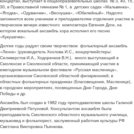
концертах, выступает в общеобразовательных школах № 3, 40, 15,
30, в Православной гимназии № 1, в детских садах «Мальвинка»,
«Ягодка», «Одуванчик», «Веснушка», «Юбилейный». Надолго
запомнится всем ученикам и преподавателям отделения участие в
творческом вечере известного композитора Евгения Доги, на
котором вокальный ансамбль хора исполнил его песню
«Кукушечка».
Долгие годы радует своим творчеством фольклорный ансамбль
«Ленок» (руководитель Хохлова И.С., концертмейстеры:
Селиверстов И.А., Ходоренков В.Н.), много выступающий в
Смоленске и Смоленской области, принимающий участие в
ежегодном музыкальном фестивале «Русская масленица»,
организованном Смоленской областной филармонией, в
областных фольклорных праздниках (Благовещение, Масленице),
в городских мероприятиях, посвященных Дню Города, Дню
Победы и др.
Ансамбль был создан в 1982 году преподавателем школы Галиной
Дмитриевной Петуховой. Консультантом ансамбля была
преподаватель Смоленского областного музыкального училища,
музыковед и фольклорист, заслуженный работник культуры РФ
Светлана Викторовна Пьянкова.