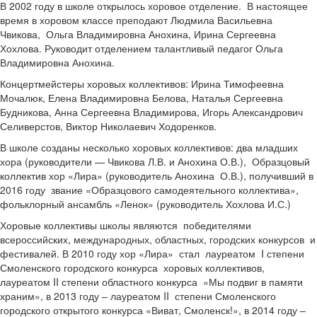
В 2002 году в школе открылось хоровое отделение. В настоящее
время в хоровом классе преподают Людмила Васильевна
Чвикова, Ольга Владимировна Анохина, Ирина Сергеевна
Хохлова. Руководит отделением талантливый педагог Ольга
Владимировна Анохина.
Концертмейстеры хоровых коллективов: Ирина Тимофеевна
Мочалюк, Елена Владимировна Белова, Наталья Сергеевна
Будникова, Анна Сергеевна Владимирова, Игорь Александрович
Селиверстов, Виктор Николаевич Ходоренков.
В школе созданы несколько хоровых коллективов: два младших
хора (руководители — Чвикова Л.В. и Анохина О.В.), Образцовый
коллектив хор «Лира» (руководитель Анохина О.В.), получивший в
2016 году звание «Образцового самодеятельного коллектива»,
фольклорный ансамбль «Ленок» (руководитель Хохлова И.С.)
Хоровые коллективы школы являются победителями
всероссийских, международных, областных, городских конкурсов и
фестивалей. В 2010 году хор «Лира» стал лауреатом I степени
Смоленского городского конкурса хоровых коллективов,
лауреатом II степени областного конкурса «Мы подвиг в памяти
храним», в 2013 году – лауреатом II степени Смоленского
городского открытого конкурса «Виват, Смоленск!», в 2014 году –