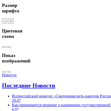
Размер
шрифта
-
+
Цветовая
схема
Показ
изображений
Новости
Последние
Новости
Всероссийский конкурс «Связующая нить народов Росси
29.07
Как принимается решение о назначении государственной
6.07