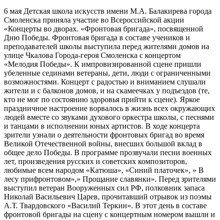
6 мая Детская школа искусств имени М.А. Балакирева города
Смоленска приняла участие во Всероссийской акции
«Концерты во дворах. «Фронтовая бригада», посвященной
Дню Победы. Фронтовая бригада в составе учеников и
преподавателей школы выступила перед жителями домов на
улице Чкалова Города-героя Смоленска с концертом
«Мелодия Победы». К импровизированной сцене пришли
убеленные сединами ветераны, дети, люди с ограниченными
возможностями. Концерт с радостью и вниманием слушали
жители и с балконов домов, и на скамеечках у подъездов (те,
кто не мог по состоянию здоровья прийти к сцене). Яркое
праздничное настроение ворвалось в жизнь всех окружающих
людей вместе со звуками духового оркестра школы, с песнями
и танцами в исполнении юных артистов. В ходе концерта
зрители узнали о деятельности фронтовых бригад во время
Великой Отечественной войны, внесших большой вклад в
общее дело Победы. В программе прозвучали песни военных
лет, произведения русских и советских композиторов,
любимые всем народом «Катюша», «Синий платочек», » В
лесу прифронтовом»,» Прощание славянки». Перед зрителями
выступил ветеран Вооруженных сил РФ, полковник запаса
Николай Васильевич Царев, прочитавший отрывок из поэмы
А.Т. Твардовского «Василий Теркин». В этот день в составе
фронтовой бригады на сцену с концертным номером вышли и