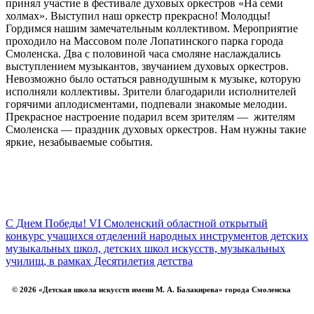
принял участие в фестивале духовых оркестров «На семи
холмах». Выступил наш оркестр прекрасно! Молодцы!
Гордимся нашим замечательным коллективом. Мероприятие
проходило на Массовом поле Лопатинского парка города
Смоленска. Два с половиной часа смоляне наслаждались
выступлением музыкантов, звучанием духовых оркестров.
Невозможно было остаться равнодушным к музыке, которую
исполняли коллективы. Зрители благодарили исполнителей
горячими аплодисментами, подпевали знакомые мелодии.
Прекрасное настроение подарил всем зрителям — жителям
Смоленска — праздник духовых оркестров. Нам нужны такие
яркие, незабываемые события.
С Днем Победы!
VI Смоленский областной открытый
конкурс учащихся отделений народных инструментов детских
музыкальных школ, детских школ искусств, музыкальных
училищ, в рамках Десятилетия детства
© 2026 «Детская школа искусств имени М. А. Балакирева» города Смоленска