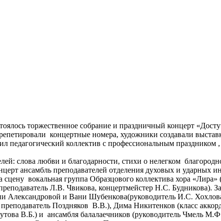
остоялось торжественное собрание и праздничный концерт «Дост
 репетировали концертные номера, художники создавали выставк
л педагогический коллектив с профессиональным праздником , 
й: слова любви и благодарности, стихи о нелегком благородно
онцерт ансамбль преподавателей отделения духовых и ударных 
сцену вокальная группа Образцового коллектива хора «Лира» (
преподаватель Л.В. Чвикова,
концертмейстер
Н.С. Будникова). З
ии Александровой и Вани Шубенкова(руководитель И.С. Хохлов
преподаватель Поздняков В.В.), Дима Никитенков (класс аккорд
еутова В.Б.) и ансамбля балалаечников (руководитель Чмель М.