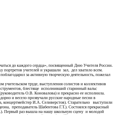
учаться до каждого сердца», посвященный Дню Учителя России.
у портретов учителей и украшали зал, дел хватило всем.
поблагодарил за активную творческую деятельность, пожелал
м учительском труде, выступления солистов и коллективов
инструментов, блестяще исполнивший старинный вальс
руководитель О.В. Коновалова) и прекрасно ее исполнила.
адорно и весело прозвучали русские народные песни в
а,
концертмейстер
И.А. Селиверстов). Старательно выступили
еона, преподаватель Шабентова Г.Т.). Состоялся прекрасный
Ф.). Первый раз вышла на нашу школьную сцену и молодой