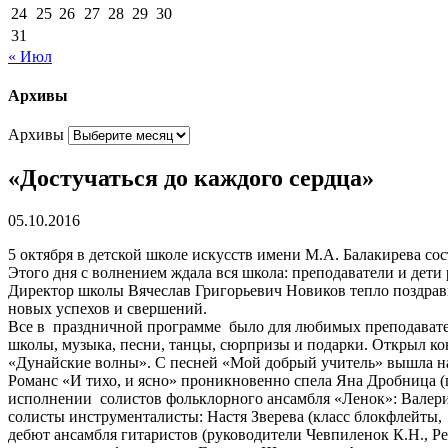
24
25
26
27
28
29
30
31
« Июл
Архивы
Архивы
«Достучаться до каждого сердца»
05.10.2016
5 октября в детской школе искусств имени М.А. Балакирева с
Этого дня с волнением ждала вся школа: преподаватели и дети
Директор школы Вячеслав Григорьевич Новиков тепло поздрави
новых успехов и свершений.
Все в праздничной программе было для любимых преподавателе
школы, музыка, песни, танцы, сюрпризы и подарки. Открыл к
«Дунайские волны». С песней «Мой добрый учитель» вышла на 
Романс «И тихо, и ясно» проникновенно спела Яна Дробница (
исполнении солистов фольклорного ансамбля «Ленок»: Валер
солисты инструменталисты: Настя Зверева (класс блокфлейты, 
дебют ансамбля гитаристов (руководители Чевпиленок К.Н., Р