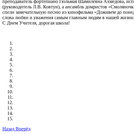
преподаватель фортепиано
Гюльмая Шамилевна Ахмедова, испо
(руководитель Л.В. Ковтун), а ансамбль домристов «Смоляноч
спели замечательную песню из кинофильма «Доживем до понедел
слова любви и уважения самым главным людям в нашей жизни. 
С Днем Учителя, дорогая школа!
Назад
Вперёд