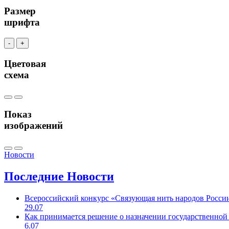
Размер
шрифта
-
+
Цветовая
схема
Показ
изображений
Новости
Последние
Новости
Всероссийский конкурс «Связующая нить народов Росси
29.07
Как принимается решение о назначении государственной
6.07