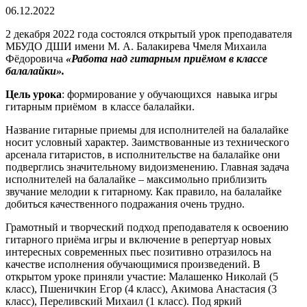
06.12.2022
2 декабря 2022 года состоялся открытый урок преподавателя
МБУДО ДШИ имени М. А. Балакирева Чмеля Михаила
Фёдоровича
«Работа над гитарным приёмом в классе
балалайки».
Цель урока
: формирование у обучающихся навыка игры
гитарным приёмом в классе балалайки.
Название гитарные приемы для исполнителей на балалайке
носит условный характер. Заимствованные из технического
арсенала гитаристов, в исполнительстве на балалайке они
подверглись значительному видоизменению. Главная задача
исполнителей на балалайке – максимольно приблизить
звучание мелодии к гитарному. Как правило, на балалайке
добиться качественного подражания очень трудно.
Грамотный и творческий подход преподавателя к освоению
гитарного приёма игры и включение в репертуар новых
интересных современных пьес позитивно отразилось на
качестве исполнения обучающимися произведений. В
открытом уроке приняли участие: Малашенко Николай (5
класс), Пшеничкин Егор (4 класс), Акимова Анастасия (3
класс), Переливский Михаил (1 класс). Под яркий