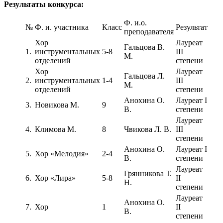
Результаты конкурса:
Ф. и.о.
№
Ф. и. участника
Класс
Результат
преподавателя
Хор
Лауреат
Гальцова В.
1.
инструментальных
5-8
III
М.
отделений
степени
Хор
Лауреат
Гальцова Л.
2.
инструментальных
1-4
III
М.
отделений
степени
Анохина О.
Лауреат I
3.
Новикова М.
9
В.
степени
Лауреат
4.
Климова М.
8
Чвикова Л. В.
III
степени
Анохина О.
Лауреат I
5.
Хор «Мелодия»
2-4
В.
степени
Лауреат
Грянникова Т.
6.
Хор «Лира»
5-8
II
Н.
степени
Лауреат
Анохина О.
7.
Хор
1
II
В.
степени