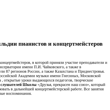
льдии пианистов и концертмейстеров
концертмейстеров, в которой приняли участие преподаватели и
серватории имени П.И. Чайковского, а также в
ли 87 регионов России, а также Казахстана и Приднестровья.
 Российской Академии музыки имени Гнесиных, Московской
 , открытые уроки выдающихся педагогов, творческие
и слушателей Школы
«Друзья, прекрасен наш союз», который
овать в дальнейшей концертмейстерской работе. Все занятия
ные воспоминания.