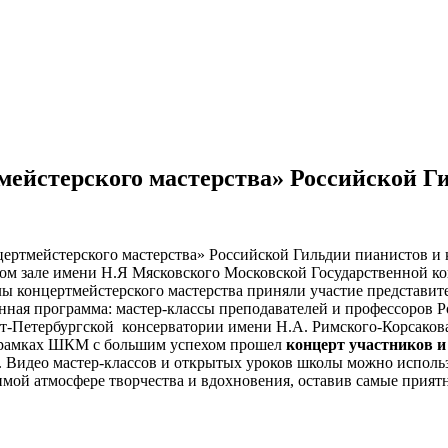
ейстерского мастерства» Российской Ги
цертмейстерского мастерства» Российской Гильдии пианистов и 
м зале имени Н.Я Мясковского Московской Государственной кон
ы концертмейстерского мастерства приняли участие представите
нная программа: мастер-классы преподавателей и профессоров
кт-Петербургской консерватории имени Н.А. Римского-Корсакова
 В рамках ШКМ с большим успехом прошел
концерт участников 
. Видео мастер-классов и открытых уроков школы можно использ
имой атмосфере творчества и вдохновения, оставив самые прият