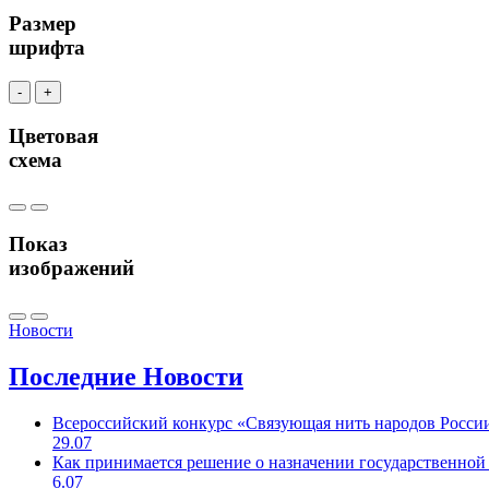
Размер
шрифта
-
+
Цветовая
схема
Показ
изображений
Новости
Последние
Новости
Всероссийский конкурс «Связующая нить народов Росси
29.07
Как принимается решение о назначении государственной
6.07