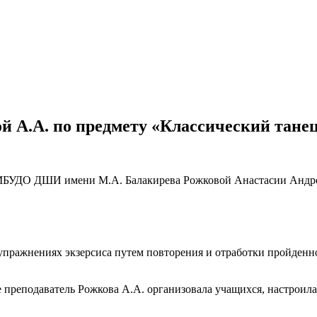
 А.А. по предмету «Классический танец
я МБУДО ДШИ имени М.А. Балакирева Рожковой Анастасии Андре
пражнениях экзерсиса путем повторения и отработки пройденно
де преподаватель Рожкова А.А. организовала учащихся, настроил