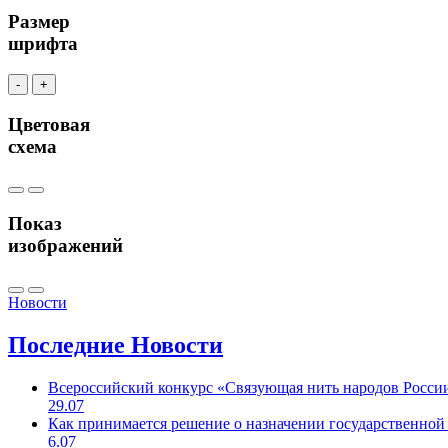
Размер
шрифта
-
+
Цветовая
схема
Показ
изображений
Новости
Последние
Новости
Всероссийский конкурс «Связующая нить народов Росси
29.07
Как принимается решение о назначении государственной
6.07