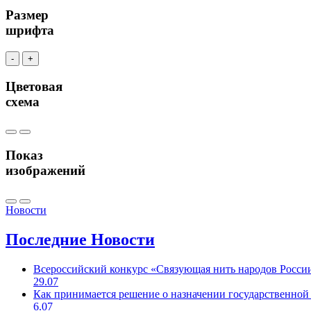
Размер
шрифта
-
+
Цветовая
схема
Показ
изображений
Новости
Последние
Новости
Всероссийский конкурс «Связующая нить народов Росси
29.07
Как принимается решение о назначении государственной
6.07