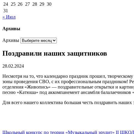
24
25
26
27
28
29
30
31
« Июл
Архивы
Архивы
Поздравили наших защитников
28.02.2024
Несмотря на то, что календарно праздник прошел, творческо
зоны проведения СВО, с их профессиональным праздником! Реб
отделения «Живопись» — поздравительные открытки и картину
песню «Катюша» под аккомпанемент ансамбля балалаечников 
Для всего нашего коллектива большая честь поздравить наших
Школьный конкурс по теории «Музыкальный эрудит»
II ШКО