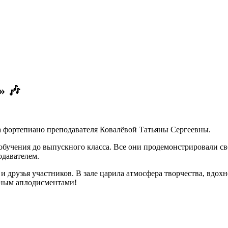
» 🎶
са фортепиано преподавателя Ковалёвой Татьяны Сергеевны.
обучения до выпускного класса. Все они продемонстрировали с
подавателем.
 друзья участников. В зале царила атмосфера творчества, вдох
рным аплодисментами!