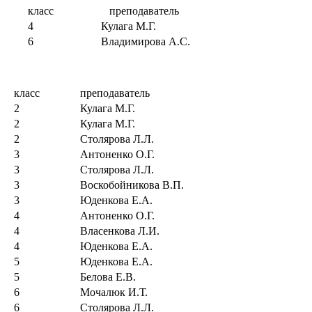
класс
преподаватель
4
Кулага М.Г.
6
Владимирова А.С.
класс
преподаватель
2
Кулага М.Г.
2
Кулага М.Г.
2
Столярова Л.Л.
3
Антоненко О.Г.
3
Столярова Л.Л.
3
Воскобойникова В.П.
3
Юденкова Е.А.
4
Антоненко О.Г.
4
Власенкова Л.И.
4
Юденкова Е.А.
5
Юденкова Е.А.
5
Белова Е.В.
6
Мочалюк И.Т.
6
Столярова Л.Л.