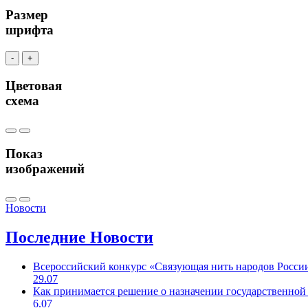
Размер
шрифта
-
+
Цветовая
схема
Показ
изображений
Новости
Последние
Новости
Всероссийский конкурс «Связующая нить народов Росси
29.07
Как принимается решение о назначении государственной
6.07