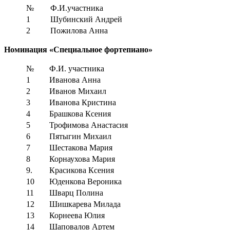
№
Ф.И.участника
1
Шубинский Андрей
2
Пожилова Анна
Номинация «Специальное фортепиано»
№
Ф.И. участника
1
Иванова Анна
2
Иванов Михаил
3
Иванова Кристина
4
Брашкова Ксения
5
Трофимова Анастасия
6
Пятыгин Михаил
7
Шестакова Мария
8
Корнаухова Мария
9.
Красикова Ксения
10
Юденкова Вероника
11
Шварц Полина
12
Шишкарева Милада
13
Корнеева Юлия
14
Шаповалов Артем