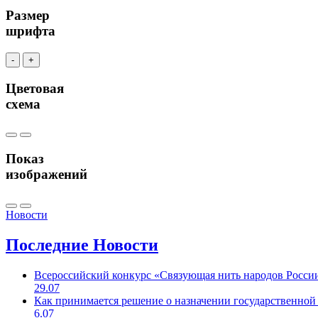
Размер
шрифта
-
+
Цветовая
схема
Показ
изображений
Новости
Последние
Новости
Всероссийский конкурс «Связующая нить народов Росси
29.07
Как принимается решение о назначении государственной
6.07