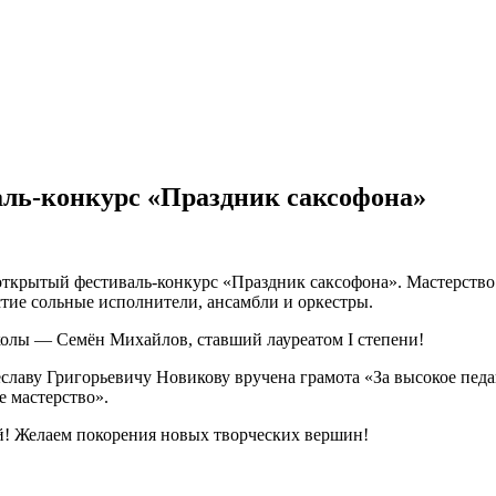
ль-конкурс «Праздник саксофона»
й открытый фестиваль-конкурс «Праздник саксофона». Мастерст
стие сольные исполнители, ансамбли и оркестры.
олы — Семён Михайлов, ставший лауреатом I степени!
лаву Григорьевичу Новикову вручена грамота «За высокое педаг
е мастерство».
ой! Желаем покорения новых творческих вершин!