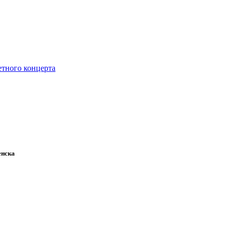
тного концерта
енска