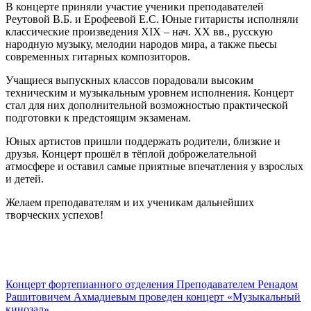
В концерте приняли участие ученики преподавателей
Реутовой В.Б. и Ерофеевой Е.С. Юные гитаристы исполняли
классические произведения XIX – нач. XX вв., русскую
народную музыку, мелодии народов мира, а также пьесы
современных гитарных композиторов.
Учащиеся выпускных классов порадовали высоким
техническим и музыкальным уровнем исполнения. Концерт
стал для них дополнительной возможностью практической
подготовки к предстоящим экзаменам.
Юных артистов пришли поддержать родители, близкие и
друзья. Концерт прошёл в тёплой доброжелательной
атмосфере и оставил самые приятные впечатления у взрослых
и детей.
Желаем преподавателям и их ученикам дальнейших
творческих успехов!
Концерт фортепианного отделения
Преподавателем Ренадом
Рашитовичем Ахмадиевым проведен концерт «Музыкальный
кинозал»