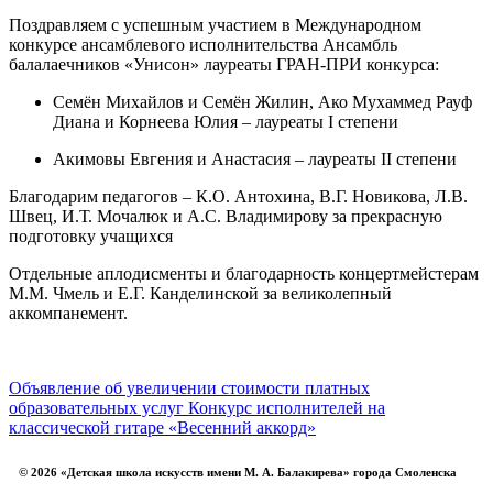
Поздравляем с успешным участием в Международном
конкурсе ансамблевого исполнительства Ансамбль
балалаечников «Унисон» лауреаты ГРАН-ПРИ конкурса:
Семён Михайлов и Семён Жилин, Ако Мухаммед Рауф
Диана и Корнеева Юлия – лауреаты I степени
Акимовы Евгения и Анастасия – лауреаты II степени
Благодарим педагогов – К.О. Антохина, В.Г. Новикова, Л.В.
Швец, И.Т. Мочалюк и А.С. Владимирову за прекрасную
подготовку учащихся
Отдельные аплодисменты и благодарность концертмейстерам
М.М. Чмель и Е.Г. Канделинской за великолепный
аккомпанемент.
Объявление об увеличении стоимости платных
образовательных услуг
Конкурс исполнителей на
классической гитаре «Весенний аккорд»
© 2026 «Детская школа искусств имени М. А. Балакирева» города Смоленска