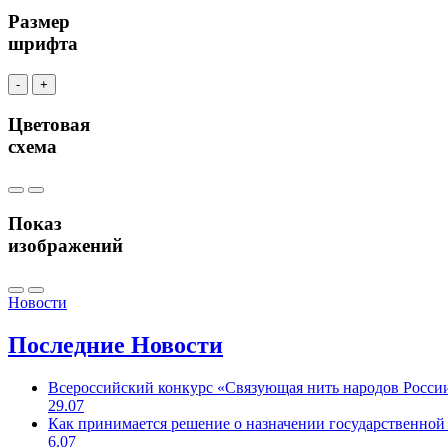
Размер
шрифта
-
+
Цветовая
схема
Показ
изображений
Новости
Последние
Новости
Всероссийский конкурс «Связующая нить народов Росси
29.07
Как принимается решение о назначении государственной
6.07