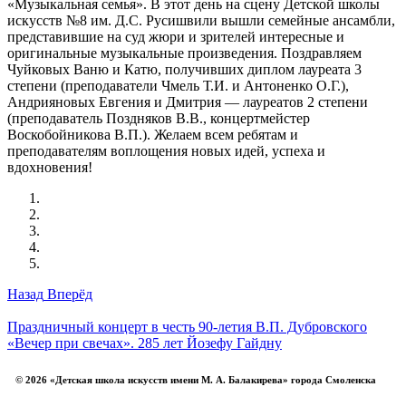
«Музыкальная семья». В этот день на сцену Детской школы
искусств №8 им. Д.С. Русишвили вышли семейные ансамбли,
представившие на суд жюри и зрителей интересные и
оригинальные музыкальные произведения. Поздравляем
Чуйковых Ваню и Катю, получивших диплом лауреата 3
степени (преподаватели Чмель Т.И. и Антоненко О.Г.),
Андрияновых Евгения и Дмитрия — лауреатов 2 степени
(преподаватель Поздняков В.В., концертмейстер
Воскобойникова В.П.). Желаем всем ребятам и
преподавателям воплощения новых идей, успеха и
вдохновения!
Назад
Вперёд
Праздничный концерт в честь 90-летия В.П. Дубровского
«Вечер при свечах». 285 лет Йозефу Гайдну
© 2026 «Детская школа искусств имени М. А. Балакирева» города Смоленска