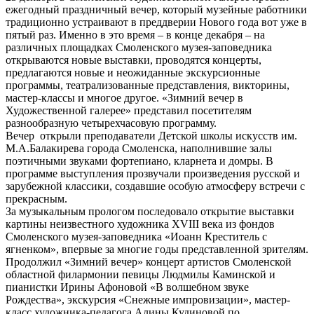
ежегодный праздничный вечер, который музейные работники
традиционно устраивают в преддверии Нового года вот уже в
пятый раз. Именно в это время – в конце декабря – на
различных площадках Смоленского музея-заповедника
открываются новые выставки, проводятся концерты,
предлагаются новые и неожиданные экскурсионные
программы, театрализованные представления, викторины,
мастер-классы и многое другое. «Зимний вечер в
Художественной галерее» представил посетителям
разнообразную четырехчасовую программу.
Вечер открыли преподаватели Детской школы искусств им.
М.А.Балакирева города Смоленска, наполнившие залы
поэтичными звуками фортепиано, кларнета и домры. В
программе выступления прозвучали произведения русской и
зарубежной классики, создавшие особую атмосферу встречи с
прекрасным.
За музыкальным прологом последовало открытие выставки
картины неизвестного художника XVIII века из фондов
Смоленского музея-заповедника «Иоанн Креститель с
ягненком», впервые за многие годы представленной зрителям.
Продолжил «Зимний вечер» концерт артистов Смоленской
областной филармонии певицы Людмилы Каминской и
пианистки Ирины Афоновой «В волшебном звуке
Рождества», экскурсия «Снежные импровизации», мастер-
класс художника-педагога Алины Кудиновой по