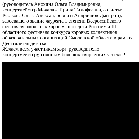
(руководитель Анохина Ольга Владимировна,
концертмейстер Мочалюк Ирина Тимофеевна, солисты:
Резакова Ольга Александровна и Андриянов Дмитрий),
завоевашего звание лауреата 1 степени Всероссийского
фестиваля школьных хоров «Поют дети России» и III
областного фестиваля-конкурса хоровых коллективов
образовательных организаций Смоленской области в рамках
Десятилетия детства.
Желаем всем участникам хора, руководителю,
концертмейстеру, солистам больших творческих успехов!