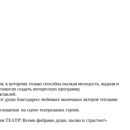
ем, к которому только способна пылкая молодость, жадная и
 помогли создать интересную программу.
ктаклей.
л от души благодарил любимых маленьких актеров теплыми
площения на сцене театральных героев.
бим ТЕАТР! Всеми фибрами души, пылко и страстно!»