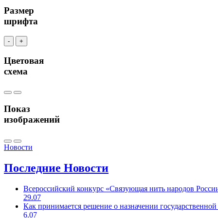
Размер
шрифта
-
+
Цветовая
схема
Показ
изображений
Новости
Последние
Новости
Всероссийский конкурс «Связующая нить народов Росси
29.07
Как принимается решение о назначении государственной
6.07