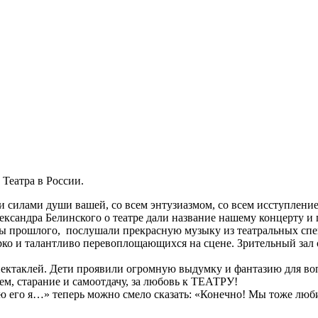
 Театра в России.
еми силами души вашей, со всем энтузиазмом, со всем исступлени
ександра Белинского о театре дали название нашему концерту и
цы прошлого, послушали прекрасную музыку из театральных спе
ярко и талантливо перевоплощающихся на сцене. Зрительный за
пектаклей. Дети проявили огромную выдумку и фантазию для во
нем, старание и самоотдачу, за любовь к ТЕАТРУ!
лю его я…» теперь можно смело сказать: «Конечно! Мы тоже лю