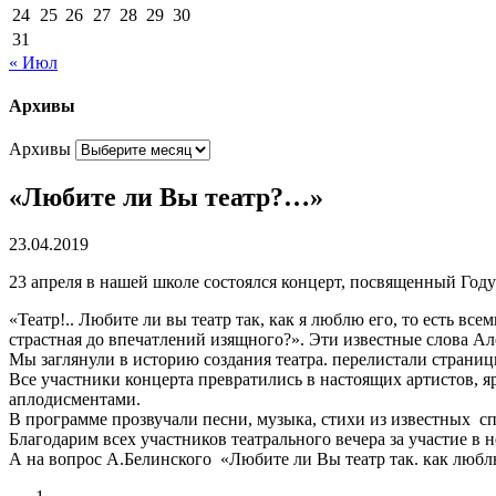
24
25
26
27
28
29
30
31
« Июл
Архивы
Архивы
«Любите ли Вы театр?…»
23.04.2019
23 апреля в нашей школе состоялся концерт, посвященный Году
«Театр!.. Любите ли вы театр так, как я люблю его, то есть вс
страстная до впечатлений изящного?». Эти известные слова Ал
Мы заглянули в историю создания театра. перелистали страни
Все участники концерта превратились в настоящих артистов, 
аплодисментами.
В программе прозвучали песни, музыка, стихи из известных с
Благодарим всех участников театрального вечера за участие в 
А на вопрос А.Белинского «Любите ли Вы театр так. как люб