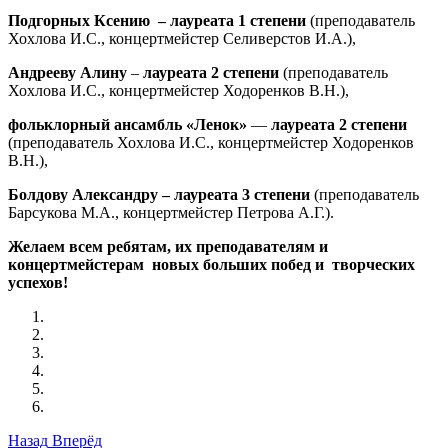
Подгорных Ксению
– лауреата 1 степени
(преподаватель
Хохлова И.С., концертмейстер Селиверстов И.А.),
Андрееву Алину
–
лауреата 2 степени
(преподаватель
Хохлова И.С., концертмейстер Ходоренков В.Н.),
фольклорный ансамбль «Ленок»
—
лауреата 2 степени
(преподаватель Хохлова И.С., концертмейстер Ходоренков
В.Н.),
Болдову Александру – лауреата 3 степени
(преподаватель
Барсукова М.А., концертмейстер Петрова А.Г.).
Желаем всем ребятам, их преподавателям и
концертмейстерам
новых больших побед и
творческих
успехов!
Назад
Вперёд