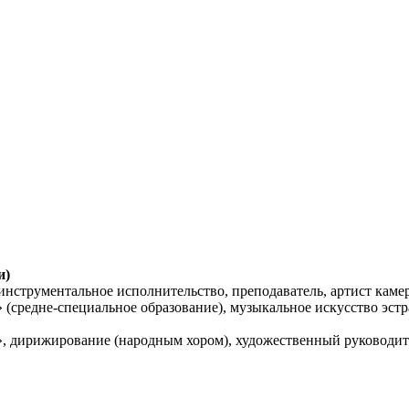
и)
нструментальное исполнительство, преподаватель, артист камер
редне-специальное образование), музыкальное искусство эстрад
дирижирование (народным хором), художественный руководител