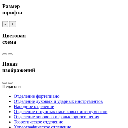
Размер
шрифта
-
+
Цветовая
схема
Показ
изображений
Педагоги
Отделение фортепиано
Отделение духовых и ударных инструментов
Народное отделение
Отделение струнных смычковых инструментов
Отделение хорового и фольклорного пения
Теоретическое отделение
Хореографическое отделение