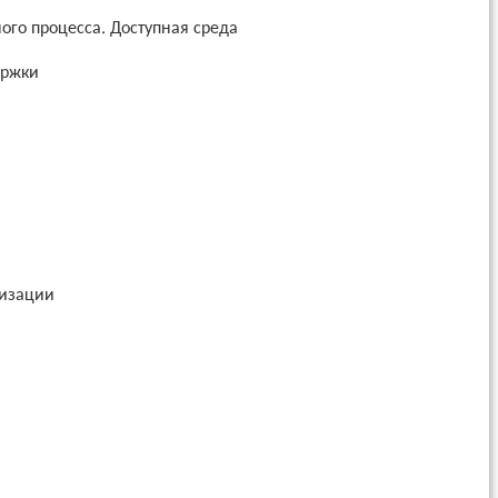
го процесса. Доступная среда
ержки
низации