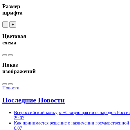
Размер
шрифта
-
+
Цветовая
схема
Показ
изображений
Новости
Последние
Новости
Всероссийский конкурс «Связующая нить народов Росси
29.07
Как принимается решение о назначении государственной
6.07