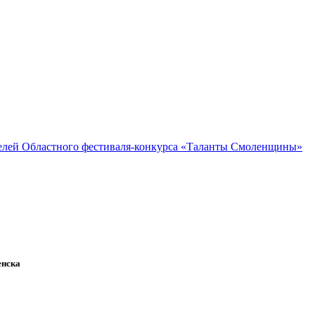
елей Областного фестиваля-конкурса «Таланты Смоленщины»
енска