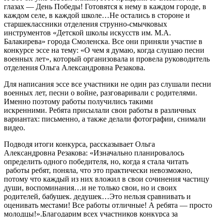
глазах — День Победы! Готовятся к нему в каждом городе, в
каждом селе, в каждой школе…Не остались в стороне и
старшеклассники отделения струнно-смычковых
инструментов «Детской школы искусств им. М.А.
Балакирева» города Смоленска. Все они приняли участие в
конкурсе эссе на тему: «О чем я думаю, когда слушаю песни
военных лет», который организовала и провела руководитель
отделения Ольга Александровна Резакова.
Для написания эссе все участники не один раз слушали песни
военных лет, песни о войне, разговаривали с родителями.
Именно поэтому работы получились такими
искренними. Ребята присылали свои работы в различных
вариантах: письменно, а также делали фотографии, снимали
видео.
Подводя итоги конкурса, рассказывает Ольга
Александровна Резакова: «Изначально планировалось
определить одного победителя, но, когда я стала читать
работы ребят, поняла, что это практически невозможно,
потому что каждый из них вложил в свои сочинения частицу
души, воспоминания…и не только свои, но и своих
родителей, бабушек. дедушек…Это нельзя сравнивать и
оценивать местами! Все работы отличные! А ребята — просто
молодцы!».Благодарим всех участников конкурса за