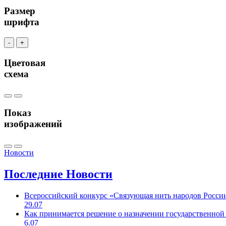
Размер
шрифта
-
+
Цветовая
схема
Показ
изображений
Новости
Последние
Новости
Всероссийский конкурс «Связующая нить народов Росси
29.07
Как принимается решение о назначении государственной
6.07