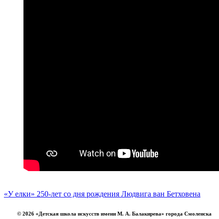
«У елки»
250-лет со дня рождения Людвига ван Бетховена
© 2026 «Детская школа искусств имени М. А. Балакирева» города Смоленска