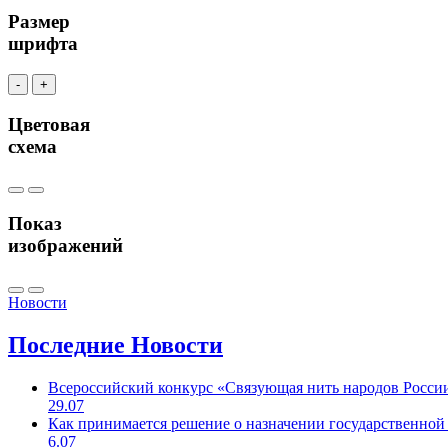
Размер
шрифта
-
+
Цветовая
схема
Показ
изображений
Новости
Последние
Новости
Всероссийский конкурс «Связующая нить народов Росси
29.07
Как принимается решение о назначении государственной
6.07