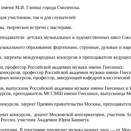
 имени М.И. Глинки города Смоленска.
ля участников, так и для слушателей.
ы, творческие встречи с мастерами.
еподаватели детских музыкальных и художественных школ Смол
узыкального образования: фортепиано, струнные, духовые и на
ы, лауреаты международных конкурсов и преподаватели ведущих
ии, профессор Российской академии музыки имени Гнесиных;
конкурсов, профессор Российской академии музыки имени Гнес
дных конкурсов, профессор, заведующий кафедрой классической
ов, выпускник Российской академии музыки имени Гнесиных и 
урсов, преподаватель МССМШ имени Гнесиных, выпускница Мос
онкурсов, лауреат Премии правительства Москвы, преподавател
дных конкурсов, доцент Московской консерватории, участник 
 России, участник Академии Юрия Башмета.
нцертами. В программе прозвучит музыка разных эпох — от Моц