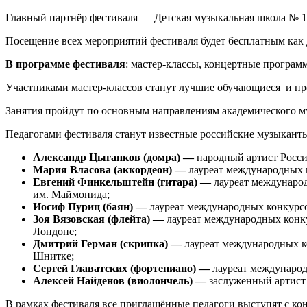
Главный партнёр фестиваля — Детская музыкальная школа № 1
Посещение всех мероприятий фестиваля будет бесплатным как д
В программе фестиваля
: мастер-классы, концертные программ
Участниками мастер-классов станут лучшие обучающиеся и пр
Занятия пройдут по основным направлениям академического м
Педагогами фестиваля станут известные российские музыкант
Александр Цыганков (домра) —
народный артист Росс
Мария Власова (аккордеон) —
лауреат международных 
Евгений Финкельштейн (гитара) —
лауреат междунаро
им. Маймонида;
Иосиф Пуриц (баян) —
лауреат международных конкурс
Зоя Вязовская (флейта) —
лауреат международных конк
Лондоне;
Дмитрий Герман (скрипка) —
лауреат международных к
Шнитке;
Сергей Главатских (фортепиано) —
лауреат междунаро
Алексей Найденов (виолончель) —
заслуженный артист
В рамках фестиваля все приглашённые педагоги выступят с ко