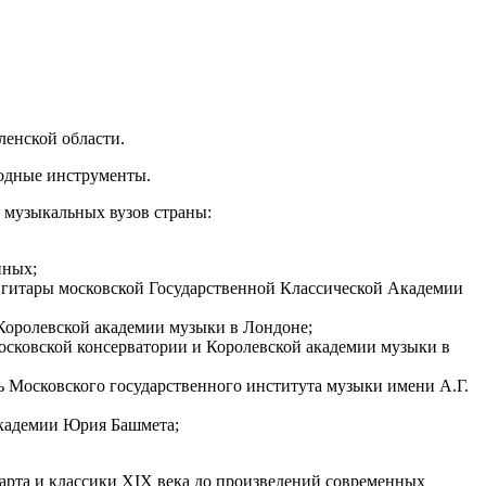
енской области.
родные инструменты.
 музыкальных вузов страны:
иных;
 гитары московской Государственной Классической Академии
Королевской академии музыки в Лондоне;
ковской консерватории и Королевской академии музыки в
ь Московского государственного института музыки имени А.Г.
Академии Юрия Башмета;
арта и классики XIX века до произведений современных