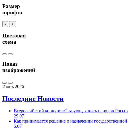
Размер
шрифта
-
+
Цветовая
схема
Показ
изображений
Июнь 2026
Последние
Новости
Всероссийский конкурс «Связующая нить народов Росси
29.07
Как принимается решение о назначении государственной
6.07