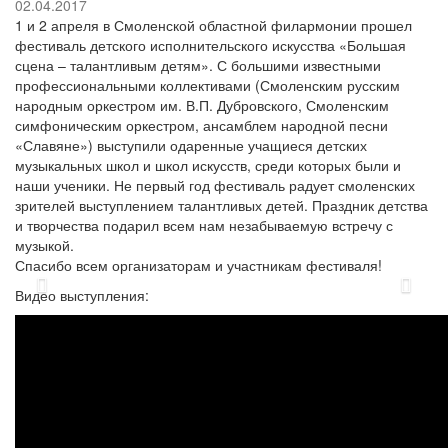
02.04.2017
1 и 2 апреля в Смоленской областной филармонии прошел
фестиваль детского исполнительского искусства «Большая
сцена – талантливым детям». С большими известными
профессиональными коллективами (Смоленским русским
народным оркестром им. В.П. Дубровского, Смоленским
симфоническим оркестром, ансамблем народной песни
«Славяне») выступили одаренные учащиеся детских
музыкальных школ и школ искусств, среди которых были и
наши ученики. Не первый год фестиваль радует смоленских
зрителей выступлением талантливых детей. Праздник детства
и творчества подарил всем нам незабываемую встречу с
музыкой.
Спасибо всем организаторам и участникам фестиваля!
Назад
Впер
Видео выступления: