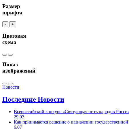
Размер
шрифта
-
+
Цветовая
схема
Показ
изображений
Новости
Последние
Новости
Всероссийский конкурс «Связующая нить народов Росси
29.07
Как принимается решение о назначении государственной
6.07