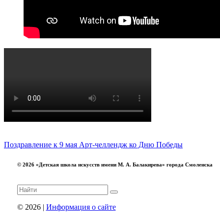
Поздравление к 9 мая
Арт-челлендж ко Дню Победы
© 2026 «Детская школа искусств имени М. А. Балакирева» города Смоленска
© 2026 |
Информация о сайте