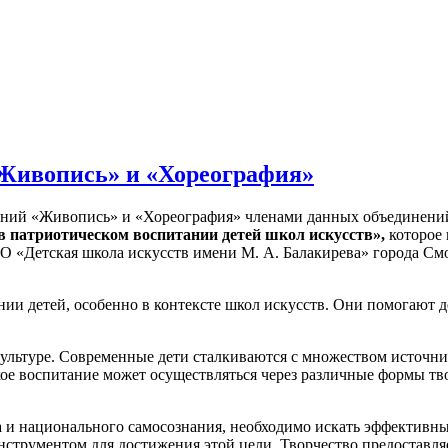
«Живопись» и «Хореография»
нений «Живопись» и «Хореография» членами данных объединени
в патриотическом воспитании детей школ искусств»,
которое
«Детская школа искусств имени М. А. Балакирева» города Смол
ии детей, особенно в контексте школ искусств. Они помогают д
культуре. Современные дети сталкиваются с множеством источн
кое воспитание может осуществляться через различные формы тв
а и национального самосознания, необходимо искать эффективны
струментом для достижения этой цели. Творчество предоставляе