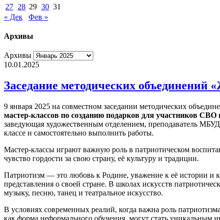
27
28
29
30
31
« Дек
Фев »
Архивы
Архивы
10.01.2025
Заседание методических объединений 
9 января 2025 на совместном заседании методических объеди
мастер-классов по созданию подарков для участников СВО 
заведующая художественным отделением, преподаватель МБУДО 
классе и самостоятельно выполнить работы.
Мастер-классы играют важную роль в патриотическом воспитан
чувство гордости за свою страну, её культуру и традиции.
Патриотизм — это любовь к Родине, уважение к её истории и 
представления о своей стране. В школах искусств патриотичес
музыку, песню, танец и театральное искусство.
В условиях современных реалий, когда важна роль патриотизм
как форма неформального обучения, могут стать уникальным ин