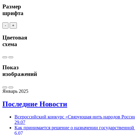
Размер
шрифта
-
+
Цветовая
схема
Показ
изображений
Январь 2025
Последние
Новости
Всероссийский конкурс «Связующая нить народов Росси
29.07
Как принимается решение о назначении государственной
6.07