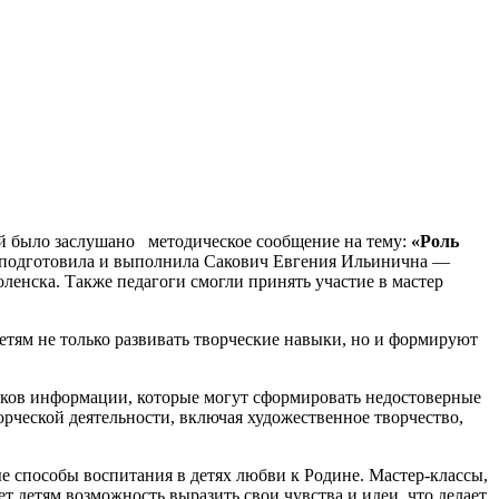
й было заслушано методическое сообщение на тему:
«Роль
 подготовила и выполнила Сакович Евгения Ильинична —
енска. Также педагоги смогли принять участие в мастер
етям не только развивать творческие навыки, но и формируют
иков информации, которые могут сформировать недостоверные
орческой деятельности, включая художественное творчество,
е способы воспитания в детях любви к Родине. Мастер-классы,
т детям возможность выразить свои чувства и идеи, что делает