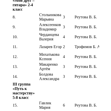
«Мой друг –
гитара» 2-4
класс
Стольникова
Лаур
8.
3
Реутова В. Б.
Марьяна
степ
Алексеенков
Лаур
9.
3
Реутова В. Б.
Владимир
степ
Черданцева
Лаур
10.
4
Реутова В. Б.
Валерия
степ
Лаур
11.
Лазарев Егор
2
Трофимов Б. А.
степ
Михатькова
12.
4
Реутова В. Б.
Дип
Ксения
Макаренко
Лаур
13.
3
Реутова В. Б.
Артём
степ
Болдова
Лаур
14.
3
Реутова В. Б.
Александра
степ
III группа
«Путь к
мастерству»
5-8 класс
Гавлик
Лаур
15.
6
Реутова В. Б.
Мария
степ