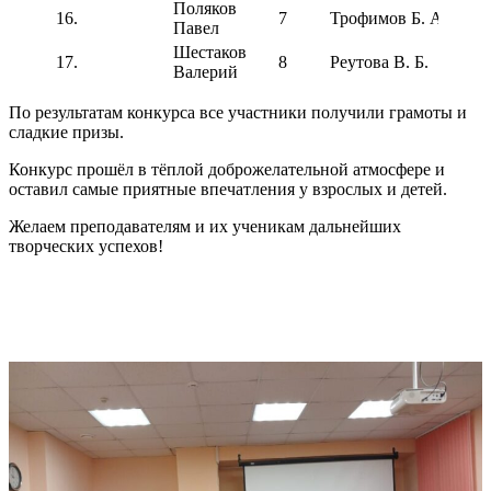
Поляков
Лаур
16.
7
Трофимов Б. А.
Павел
степ
Шестаков
Лаур
17.
8
Реутова В. Б.
Валерий
степ
По результатам конкурса все участники получили грамоты и
сладкие призы.
Конкурс прошёл в тёплой доброжелательной атмосфере и
оставил самые приятные впечатления у взрослых и детей.
Желаем преподавателям и их ученикам дальнейших
творческих успехов!