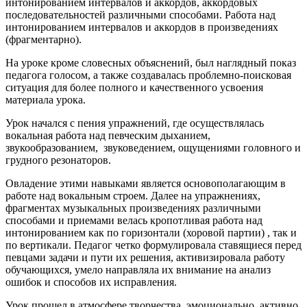
интонированием интервалов и аккордов, аккордовых
последовательностей различными способами. Работа над
интонированием интервалов и аккордов в произведениях
(фрагментарно).
На уроке кроме словесных объяснений, был наглядный показ
педагога голосом, а также создавалась проблемно-поисковая
ситуация для более полного и качественного усвоения
материала урока.
Урок начался с пения упражнений, где осуществлялась
вокальная работа над певческим дыханием,
звукообразованием, звуковедением, ощущениями головного и
грудного резонаторов.
Овладение этими навыками является основополагающим в
работе над вокальным строем. Далее на упражнениях,
фрагментах музыкальных произведениях различными
способами и приемами велась кропотливая работа над
интонированием как по горизонтали (хоровой партии) , так и
по вертикали. Педагог четко формулировала ставящиеся перед
певцами задачи и пути их решения, активизировала работу
обучающихся, умело направляла их внимание на анализ
ошибок и способов их исправления.
Урок прошел в атмосфере творчества, эмоционально, активно,