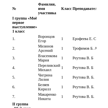
Фамилия,
№
имя
Класс
Преподаватель
Резу
участника
I группа «Моё
первое
выступление»
1 класс
Воронцов
Лаур
1.
1
Ерофеева Е. С.
Егор
степ
Мизинов
Лаур
2.
1
Трофимов Б. А.
Арсений
степ
Власенкова
Лаур
3.
1
Реутова В. Б
Мария
степ
Переливский
Лаур
4.
1
Реутова В. Б
Михаил
степ
Чигрина
Лаур
5.
1
Реутова В. Б.
Лилия
степ
Беляев
Лаур
6.
1
Реутова В. Б.
Кирилл
степ
Макаренко
Лаур
7.
1
Реутова В. Б.
Никита
степ
II группа