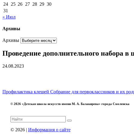
24
25
26
27
28
29
30
31
« Июл
Архивы
Архивы
Проведение дополнительного набора в 
24.08.2023
Профилактика клещей
Собрание для первоклассников и их род
© 2026 «Детская школа искусств имени М. А. Балакирева» города Смоленска
© 2026 |
Информация о сайте