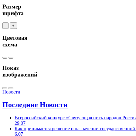
Размер
шрифта
-
+
Цветовая
схема
Показ
изображений
Новости
Последние
Новости
Всероссийский конкурс «Связующая нить народов Росси
29.07
Как принимается решение о назначении государственной
6.07