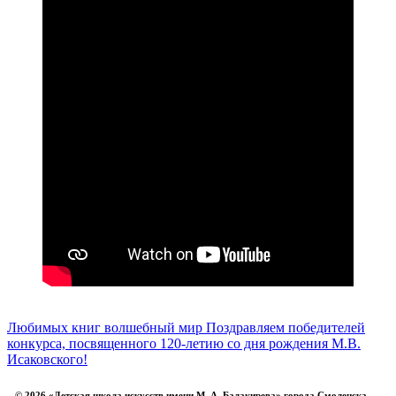
Любимых книг волшебный мир
Поздравляем победителей
конкурса, посвященного 120-летию со дня рождения М.В.
Исаковского!
© 2026 «Детская школа искусств имени М. А. Балакирева» города Смоленска