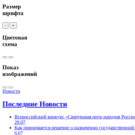
Размер
шрифта
-
+
Цветовая
схема
Показ
изображений
Новости
Последние
Новости
Всероссийский конкурс «Связующая нить народов Росси
29.07
Как принимается решение о назначении государственной
6.07